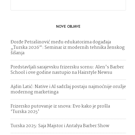
NOVE OBJAVE
Đorđe Petrašinović među edukatorima događaja
„Turska 2026“: Seminar iz modernih tehnika ženskog
šišanja
Predstavljali sarajevsku frizersku scenu: Alen’s Barber
School i ove godine nastupio na Hairstyle Newsu
Ajdin Latić: Native i AI sadržaj postaju najmoćnije oružje
modernog marketinga
Frizersko putovanje iz snova: Evo kako je prošla
‘Turska 2025’
Turska 2025: Saja Majstor i Antalya Barber Show