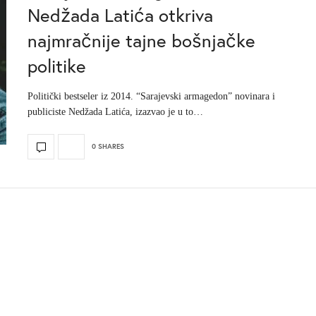
Nedžada Latića otkriva
najmračnije tajne bošnjačke
politike
Politički bestseler iz 2014. “Sarajevski armagedon” novinara i
publiciste Nedžada Latića, izazvao je u to…
0 SHARES