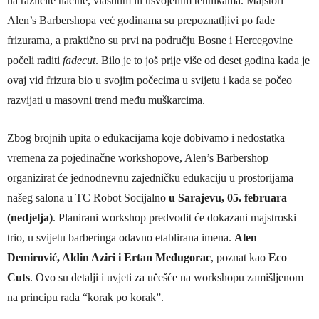
na različite načine, vlastitim ili usvojenim tehnikama. Majstori
Alen’s Barbershopa već godinama su prepoznatljivi po fade
frizurama, a praktično su prvi na području Bosne i Hercegovine
počeli raditi
fadecut
. Bilo je to još prije više od deset godina kada je
ovaj vid frizura bio u svojim počecima u svijetu i kada se počeo
razvijati u masovni trend među muškarcima.
Zbog brojnih upita o edukacijama koje dobivamo i nedostatka
vremena za pojedinačne workshopove, Alen’s Barbershop
organizirat će jednodnevnu zajedničku edukaciju u prostorijama
našeg salona u TC Robot Socijalno
u Sarajevu, 05. februara
(nedjelja)
. Planirani workshop predvodit će dokazani majstroski
trio, u svijetu barberinga odavno etablirana imena.
Alen
Demirović, Aldin Aziri i Ertan Međugorac
, poznat kao
Eco
Cuts
. Ovo su detalji i uvjeti za učešće na workshopu zamišljenom
na principu rada “korak po korak”.