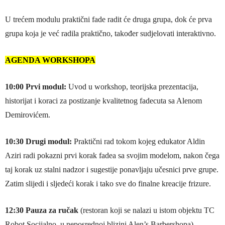
U trećem modulu praktični fade radit će druga grupa, dok će prva
grupa koja je već radila praktično, također sudjelovati interaktivno.
AGENDA WORKSHOPA
10:00 Prvi modul:
Uvod u workshop, teorijska prezentacija,
historijat i koraci za postizanje kvalitetnog fadecuta sa Alenom
Demirovićem.
10:30 Drugi modul:
Praktični rad tokom kojeg edukator Aldin
Aziri radi pokazni prvi korak fadea sa svojim modelom, nakon čega
taj korak uz stalni nadzor i sugestije ponavljaju učesnici prve grupe.
Zatim slijedi i sljedeći korak i tako sve do finalne kreacije frizure.
12:30 Pauza za ručak
(restoran koji se nalazi u istom objektu TC
Robot Socijalno, u neposrednoj blizini Alen’s Barbershopa).