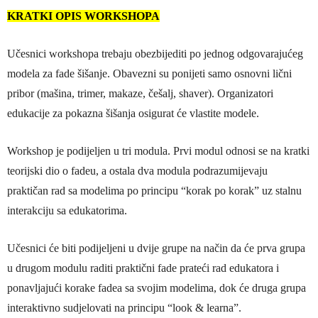
KRATKI OPIS WORKSHOPA
Učesnici workshopa trebaju obezbijediti po jednog odgovarajućeg
modela za fade šišanje. Obavezni su ponijeti samo osnovni lični
pribor (mašina, trimer, makaze, češalj, shaver). Organizatori
edukacije za pokazna šišanja osigurat će vlastite modele.
Workshop je podijeljen u tri modula. Prvi modul odnosi se na kratki
teorijski dio o fadeu, a ostala dva modula podrazumijevaju
praktičan rad sa modelima po principu “korak po korak” uz stalnu
interakciju sa edukatorima.
Učesnici će biti podijeljeni u dvije grupe na način da će prva grupa
u drugom modulu raditi praktični fade prateći rad edukatora i
ponavljajući korake fadea sa svojim modelima, dok će druga grupa
interaktivno sudjelovati na principu “look & learna”.