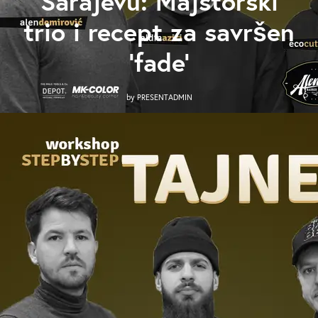
Sarajevu: Majstorski
trio i recept za savršen
‘fade’
by
PRESENTADMIN