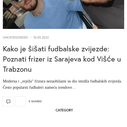
UNCATEGORIZED
16.05.2022
Kako je šišati fudbalske zvijezde:
Poznati frizer iz Sarajeva kod Višće u
Trabzonu
Moderna i „svježa“ frizura nezaobilazni su dio imidža fudbalskih zvijezda.
Često popularni fudbaleri nameću trendove…
0 SHARES
CATEGORY