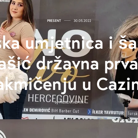
PRESENT
30.05.2022
ska umjetnica i š
šić državna prva
akmičenju u Cazi
by
PRESENTADMIN