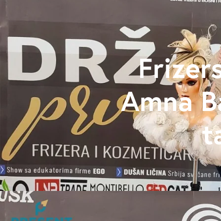
Frizer
Amna Ba
t