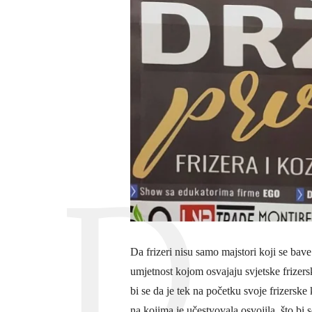
Da frizeri nisu samo majstori koji se bave
umjetnost kojom osvajaju svjetske frizer
bi se da je tek na početku svoje frizersk
na kojima je učestvovala osvojila, što bi s