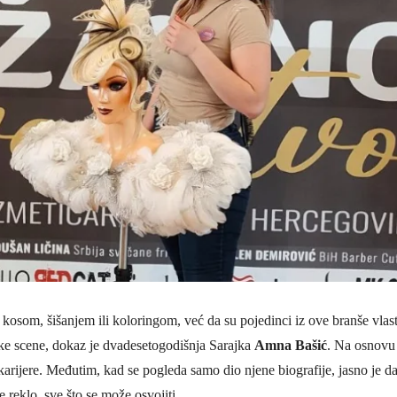
 kosom, šišanjem ili koloringom, već da su pojedinci iz ove branše vlasti
ske scene, dokaz je dvadesetogodišnja Sarajka
Amna Bašić
. Na osnovu 
e karijere. Međutim, kad se pogleda samo dio njene biografije, jasno je 
e reklo, sve što se može osvojiti.