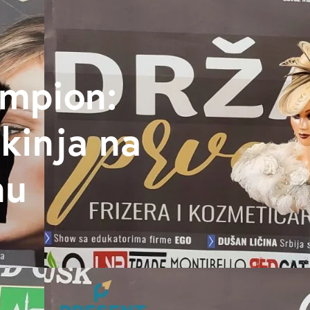
ampion:
kinja na
nu