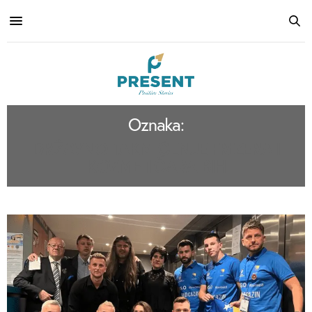
Oznaka:
DRŽAVNO TAKMIČENJE FRIZERA I
KOZMETIČARA BIH