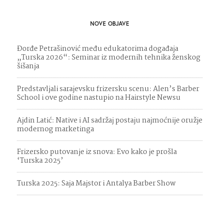
NOVE OBJAVE
Đorđe Petrašinović među edukatorima događaja
„Turska 2026“: Seminar iz modernih tehnika ženskog
šišanja
Predstavljali sarajevsku frizersku scenu: Alen’s Barber
School i ove godine nastupio na Hairstyle Newsu
Ajdin Latić: Native i AI sadržaj postaju najmoćnije oružje
modernog marketinga
Frizersko putovanje iz snova: Evo kako je prošla
‘Turska 2025’
Turska 2025: Saja Majstor i Antalya Barber Show