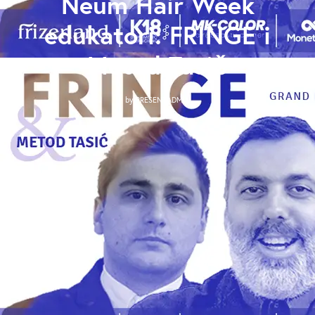
Neum Hair Week
edukatori: FRINGE i
Metod Tasič
by
PRESENTADMIN