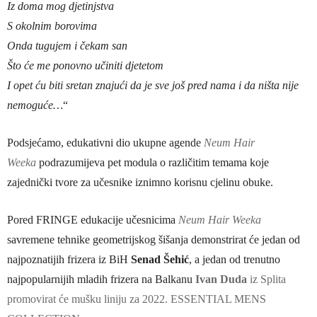
Iz doma mog djetinjstva
S okolnim borovima
Onda tugujem i čekam san
Što će me ponovno učiniti djetetom
I opet ću biti sretan znajući da je sve još pred nama i da ništa nije
nemoguće…
“
Podsjećamo, edukativni dio ukupne agende
Neum Hair
Weeka
podrazumijeva pet modula o različitim temama koje
zajednički tvore za učesnike iznimno korisnu cjelinu obuke.
Pored FRINGE edukacije učesnicima
Neum Hair Weeka
savremene tehnike geometrijskog šišanja demonstrirat će jedan od
najpoznatijih frizera iz BiH
Senad Šehić
, a jedan od trenutno
najpopularnijih mladih frizera na Balkanu
Ivan Duda
iz Splita
promovirat će mušku liniju za 2022. ESSENTIAL MENS