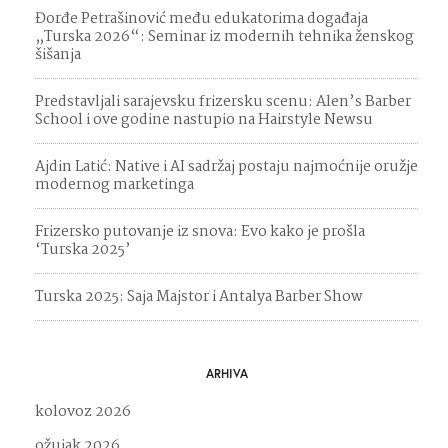
Đorđe Petrašinović među edukatorima događaja
„Turska 2026“: Seminar iz modernih tehnika ženskog
šišanja
Predstavljali sarajevsku frizersku scenu: Alen’s Barber
School i ove godine nastupio na Hairstyle Newsu
Ajdin Latić: Native i AI sadržaj postaju najmoćnije oružje
modernog marketinga
Frizersko putovanje iz snova: Evo kako je prošla
‘Turska 2025’
Turska 2025: Saja Majstor i Antalya Barber Show
ARHIVA
kolovoz 2026
ožujak 2026