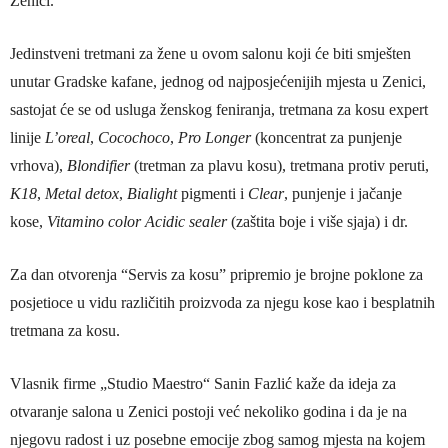
Zenici.
Jedinstveni tretmani za žene u ovom salonu koji će biti smješten
unutar Gradske kafane, jednog od najposjećenijih mjesta u Zenici,
sastojat će se od usluga ženskog feniranja, tretmana za kosu expert
linije
L’oreal
,
Cocochoco
,
Pro Longer
(koncentrat za punjenje
vrhova),
Blondifier
(tretman za plavu kosu), tretmana protiv peruti,
K18
,
Metal detox
,
Bialight
pigmenti i
Clear
, punjenje i jačanje
kose,
Vitamino color Acidic sealer
(zaštita boje i više sjaja) i dr.
Za dan otvorenja “Servis za kosu” pripremio je brojne poklone za
posjetioce u vidu različitih proizvoda za njegu kose kao i besplatnih
tretmana za kosu.
Vlasnik firme „Studio Maestro“ Sanin Fazlić kaže da ideja za
otvaranje salona u Zenici postoji već nekoliko godina i da je na
njegovu radost i uz posebne emocije zbog samog mjesta na kojem