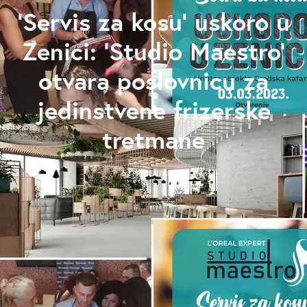
‘Servis za kosu’ uskoro u
Zenici: ‘Studio Maestro’
otvara poslovnicu za
jedinstvene frizerske
tretmane
by
PRESENTADMIN