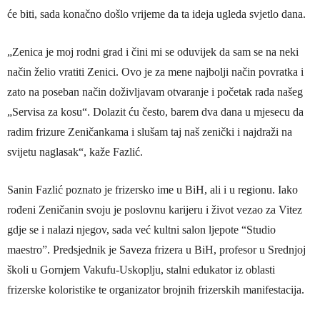
će biti, sada konačno došlo vrijeme da ta ideja ugleda svjetlo dana.
„Zenica je moj rodni grad i čini mi se oduvijek da sam se na neki
način želio vratiti Zenici. Ovo je za mene najbolji način povratka i
zato na poseban način doživljavam otvaranje i početak rada našeg
„Servisa za kosu“. Dolazit ću često, barem dva dana u mjesecu da
radim frizure Zeničankama i slušam taj naš zenički i najdraži na
svijetu naglasak“, kaže Fazlić.
Sanin Fazlić poznato je frizersko ime u BiH, ali i u regionu. Iako
rođeni Zeničanin svoju je poslovnu karijeru i život vezao za Vitez
gdje se i nalazi njegov, sada već kultni salon ljepote “Studio
maestro”. Predsjednik je Saveza frizera u BiH, profesor u Srednjoj
školi u Gornjem Vakufu-Uskoplju, stalni edukator iz oblasti
frizerske koloristike te organizator brojnih frizerskih manifestacija.