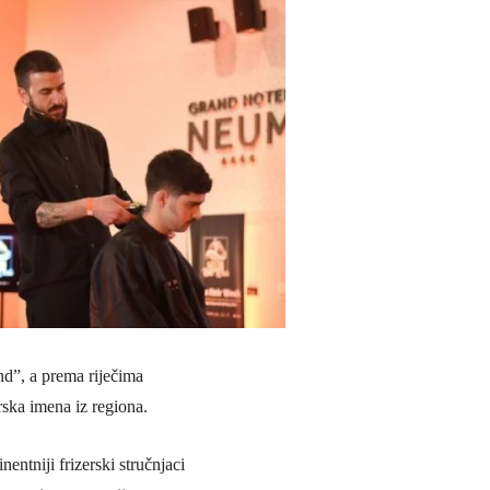
d”, a prema riječima
rska imena iz regiona.
ntniji frizerski stručnjaci