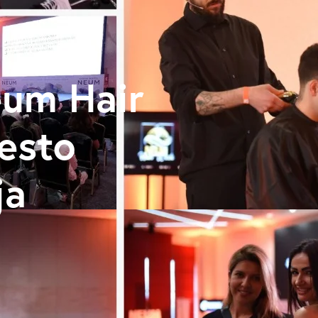
Neum Hair
esto
ja