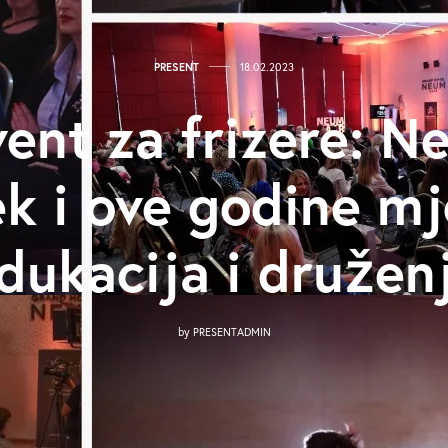
PRESENT
18.02.2023
vent za frizere: 
k i ove godine mj
dukacija i družen
by
PRESENTADMIN