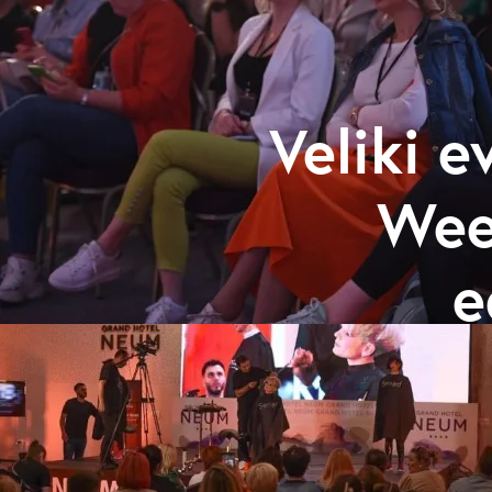
Veliki e
Wee
e