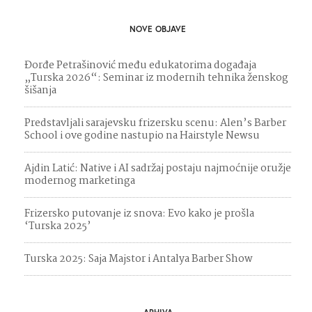
NOVE OBJAVE
Đorđe Petrašinović među edukatorima događaja
„Turska 2026“: Seminar iz modernih tehnika ženskog
šišanja
Predstavljali sarajevsku frizersku scenu: Alen’s Barber
School i ove godine nastupio na Hairstyle Newsu
Ajdin Latić: Native i AI sadržaj postaju najmoćnije oružje
modernog marketinga
Frizersko putovanje iz snova: Evo kako je prošla
‘Turska 2025’
Turska 2025: Saja Majstor i Antalya Barber Show