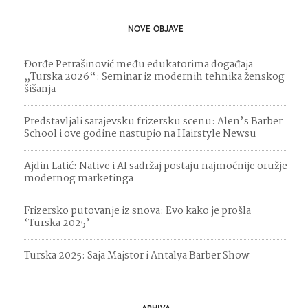
NOVE OBJAVE
Đorđe Petrašinović među edukatorima događaja
„Turska 2026“: Seminar iz modernih tehnika ženskog
šišanja
Predstavljali sarajevsku frizersku scenu: Alen’s Barber
School i ove godine nastupio na Hairstyle Newsu
Ajdin Latić: Native i AI sadržaj postaju najmoćnije oružje
modernog marketinga
Frizersko putovanje iz snova: Evo kako je prošla
‘Turska 2025’
Turska 2025: Saja Majstor i Antalya Barber Show