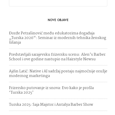
NOVE OBJAVE
Đorđe Petrašinović među edukatorima događaja
„Turska 2026“: Seminar iz modernih tehnika ženskog
šišanja
Predstavljali sarajevsku frizersku scenu: Alen’s Barber
School i ove godine nastupio na Hairstyle Newsu
Ajdin Latić: Native i AI sadržaj postaju najmoćnije oružje
modernog marketinga
Frizersko putovanje iz snova: Evo kako je prošla
‘Turska 2025’
Turska 2025: Saja Majstor i Antalya Barber Show