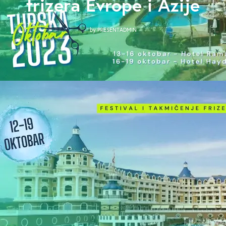
frizera Evrope i Azije
by
PRESENTADMIN