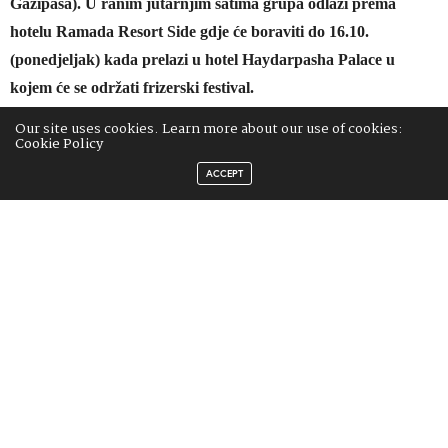
Gazipasa). U ranim jutarnjim satima grupa odlazi prema
hotelu Ramada Resort Side gdje će boraviti do 16.10.
(ponedjeljak) kada prelazi u hotel Haydarpasha Palace u
kojem će se održati frizerski festival.
Povratak u Sarajevo je 19.10. (četvrtak) u 19:40, također iz
Our site uses cookies. Learn more about our use of cookies:
Cookie Policy
Alanye preko Istanbula.
ACCEPT
Grupa iz Bosne i Hercegovine koja će ove godine putovati u
Tursku, broji više od sedamdeset frizera. Sve dodatne informacije o
putovanju možete dobiti pozivom na brojeve 387 61 372
353 (Sanin) i 387 61 255 136 (Ajdin).
TAGS:
FRIZERI
,
TURSKA
PREVIOUS ARTICLE
Anela Palić Alčelebić iz Livna osvojila 7. mjesto u ukupnom
plasmanu svoga tima na Svjetskom prvenstvu frizera u Parizu