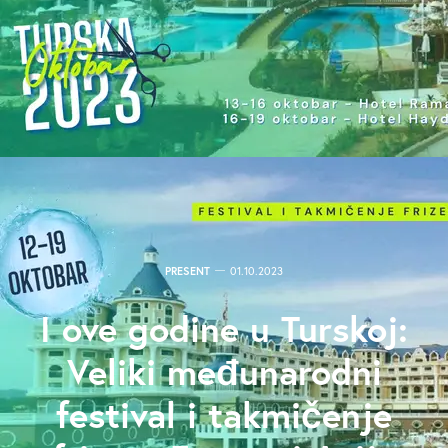
PRESENT
01.10.2023
I ove godine u Turskoj:
Veliki međunarodni
festival i takmičenje