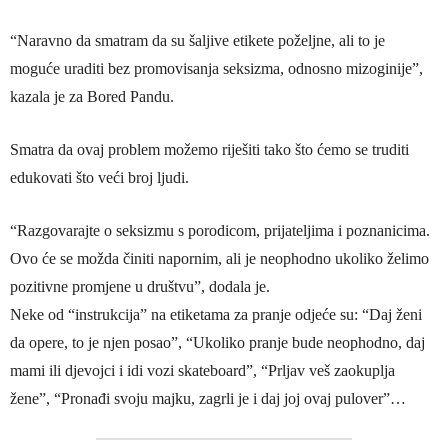
“Naravno da smatram da su šaljive etikete poželjne, ali to je
moguće uraditi bez promovisanja seksizma, odnosno mizoginije”,
kazala je za Bored Pandu.
Smatra da ovaj problem možemo riješiti tako što ćemo se truditi
edukovati što veći broj ljudi.
“Razgovarajte o seksizmu s porodicom, prijateljima i poznanicima.
Ovo će se možda činiti napornim, ali je neophodno ukoliko želimo
pozitivne promjene u društvu”, dodala je.
Neke od “instrukcija” na etiketama za pranje odjeće su: “Daj ženi
da opere, to je njen posao”, “Ukoliko pranje bude neophodno, daj
mami ili djevojci i idi vozi skateboard”, “Prljav veš zaokuplja
žene”, “Pronađi svoju majku, zagrli je i daj joj ovaj pulover”…