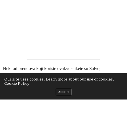
Neki od brendova koji koriste ovakve etikete su Salvo,
Peaceminusone, Ripndip, BlockEleven i drugi.
Our site uses cookies. Learn more about our use of cookies:
Cookie Policy
“Ironično je što misle da nas nazivaju beskorisnim dok istovremeno
ACCEPT
priznaju da ne znaju oprati svoj veš”, napisala je jedna korisnica
TikToka.
“Odmah idem naučiti svog devetogodišnjeg sina kako da opere