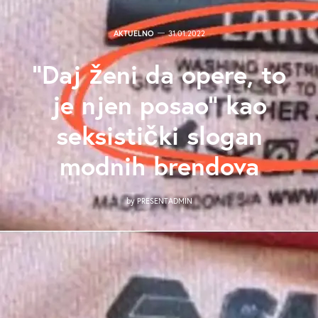
AKTUELNO
31.01.2022
“Daj ženi da opere, to
je njen posao” kao
seksistički slogan
modnih brendova
by
PRESENTADMIN