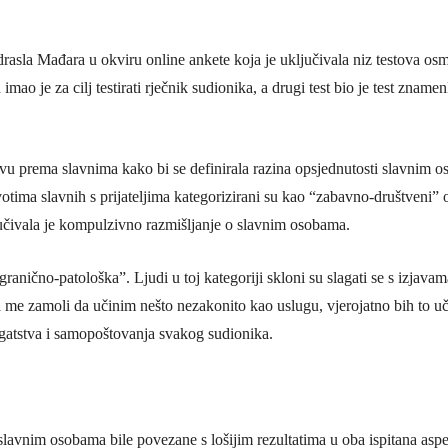
rasla Mađara u okviru online ankete koja je uključivala niz testova osm
h imao je za cilj testirati rječnik sudionika, a drugi test bio je test zname
avu prema slavnima kako bi se definirala razina opsjednutosti slavnim os
otima slavnih s prijateljima kategorizirani su kao “zabavno-društveni” o
učivala je kompulzivno razmišljanje o slavnim osobama.
granično-patološka”. Ljudi u toj kategoriji skloni su slagati se s izjav
 me zamoli da učinim nešto nezakonito kao uslugu, vjerojatno bih to uč
ogatstva i samopoštovanja svakog sudionika.
i slavnim osobama bile povezane s lošijim rezultatima u oba ispitana asp