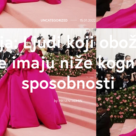
UNCATEGORIZED
15.01.2022
ja: Ljudi koji obo
e imaju niže kogn
sposobnosti
by
PRESENTADMIN