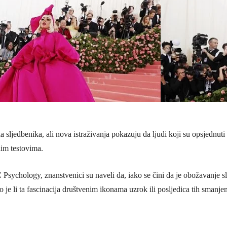
dbenika, ali nova istraživanja pokazuju da ljudi koji su opsjednuti ž
nim testovima.
ychology, znanstvenici su naveli da, iako se čini da je obožavanje s
o je li ta fascinacija društvenim ikonama uzrok ili posljedica tih smanjen