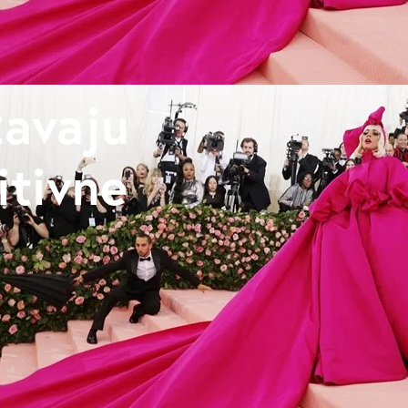
žavaju
itivne