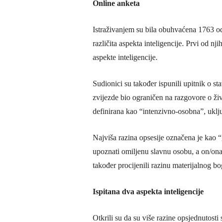
Online anketa
Istraživanjem su bila obuhvaćena 1763 od
različita aspekta inteligencije. Prvi od nji
aspekte inteligencije.
Sudionici su također ispunili upitnik o st
zvijezde bio ograničen na razgovore o živ
definirana kao “intenzivno-osobna”, uklj
Najviša razina opsesije označena je kao “
upoznati omiljenu slavnu osobu, a on/ona
također procijenili razinu materijalnog b
Ispitana dva aspekta inteligencije
Otkrili su da su više razine opsjednutost